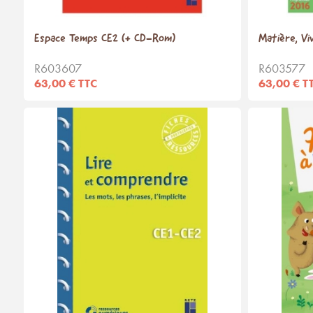
Espace Temps CE2 (+ CD-Rom)
Matière, V
R603607
R603577
63,00 € TTC
63,00 € T