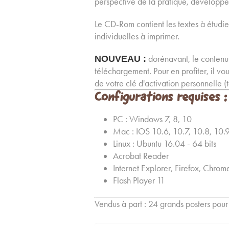
perspective de la pratique, développ
Le CD-Rom contient les textes à étudier 
individuelles à imprimer.
dorénavant, le conten
NOUVEAU :
téléchargement. Pour en profiter, il vou
de votre clé d'activation personnelle (
Configurations requises :
PC : Windows 7, 8, 10
Mac : IOS 10.6, 10.7, 10.8, 10.9,
Linux : Ubuntu 16.04 - 64 bits
Acrobat Reader
Internet Explorer, Firefox, Chrom
Flash Player 11
Vendus à part : 24 grands posters pour 