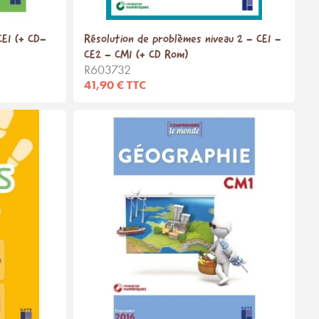
CE1 (+ CD-
Résolution de problèmes niveau 2 - CE1 -
CE2 - CM1 (+ CD Rom)
R603732
41,90 € TTC