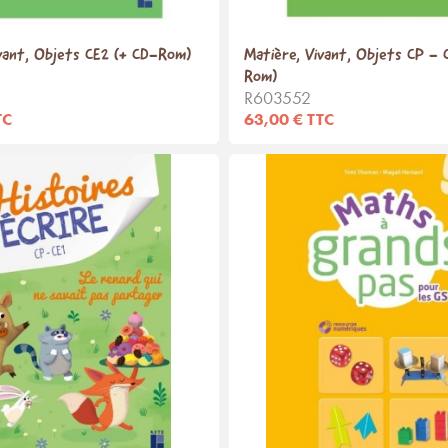
ivant, Objets CE2 (+ CD-Rom)
Matière, Vivant, Objets CP - 
Rom)
R603552
TC
63,00 € TTC