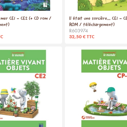
a mer CE1 - CE2 (+ CD rom /
Il était une sorcière... CE1 - 
ment)
ROM / téléchargement)
R603974
TC
32,50 € TTC