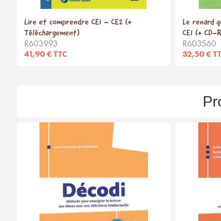
Lire et comprendre CE1 - CE2 (+
Le renard q
Téléchargement)
CE1 (+ CD-
R603993
R603560
41,90 € TTC
32,50 € T
Pr