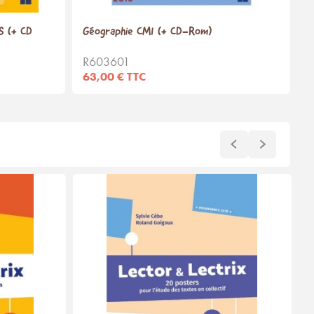
S (+ CD
Géographie CM1 (+ CD-Rom)
R603601
63,00 € TTC