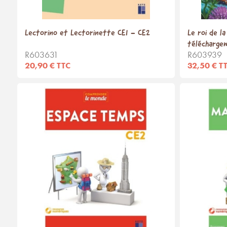
Lectorino et Lectorinette CE1 - CE2
Le roi de l
télécharge
R603631
R603939
20,90 € TTC
32,50 € T