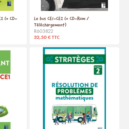
CE2 (+ CD-
Le bus CE1-CE2 (+ CD-Rom /
Téléchargement)
R603822
32,50 € TTC