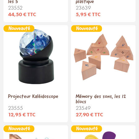
les 5
plastique
23552
23639
44,50 € TTC
5,95 € TTC
Projecteur Kaléidoscope
Mémory des sons, les 12
blocs
23555
23549
12,95 € TTC
27,90 € TTC