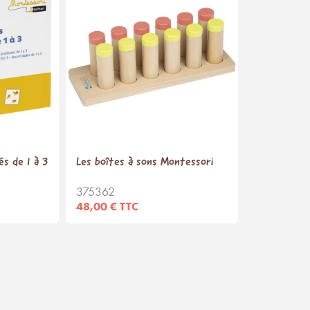
és de 1 à 3
Les boîtes à sons Montessori
375362
48,00 € TTC