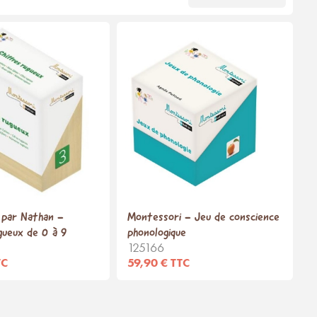
 par Nathan -
Montessori - Jeu de conscience
gueux de 0 à 9
phonologique
125166
TC
59,90 € TTC