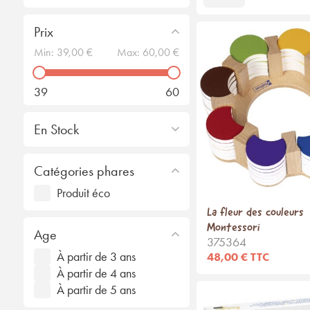
Prix
Min:
39,00 €
Max:
60,00 €
39
60
En Stock
Catégories phares
Produit éco
La fleur des couleurs
Montessori
Age
375364
À partir de 3 ans
48,00 € TTC
À partir de 4 ans
À partir de 5 ans