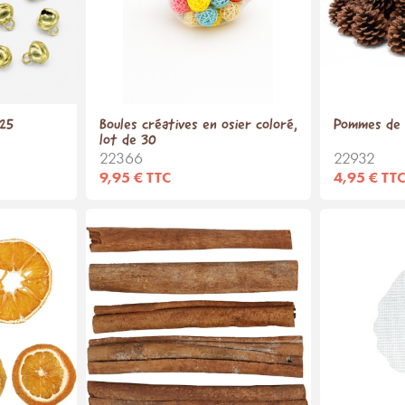
 25
Boules créatives en osier coloré,
Pommes de p
lot de 30
22366
22932
9,95 € TTC
4,95 € TT