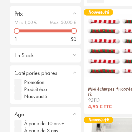
Prix
Min:
1,00 €
Max:
50,00 €
1
50
En Stock
Catégories phares
Promotion
Produit éco
Mini écharpes tricotée
12
Nouveauté
23113
4,95 € TTC
Age
À partir de 10 ans +
À partir de 3 ans