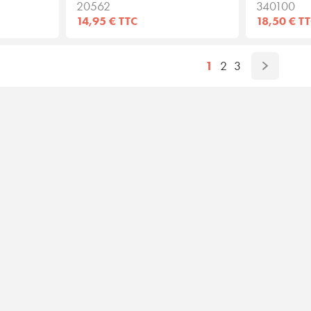
20562
340100
14,95 € TTC
18,50 € T
1
2
3