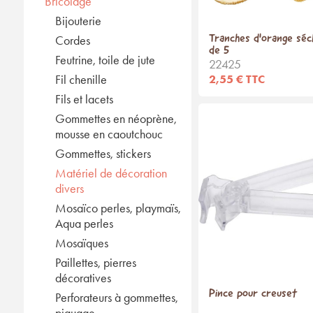
Bricolage
Bijouterie
Tranches d'orange séc
Cordes
de 5
Feutrine, toile de jute
22425
2,55 € TTC
Fil chenille
Fils et lacets
Gommettes en néoprène,
mousse en caoutchouc
Gommettes, stickers
Matériel de décoration
divers
Mosaïco perles, playmaïs,
Aqua perles
Mosaïques
Paillettes, pierres
décoratives
Pince pour creuset
Perforateurs à gommettes,
piquage