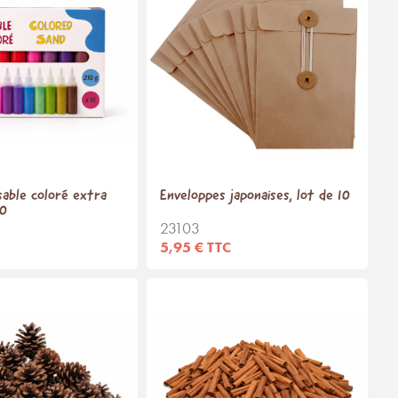
sable coloré extra
Enveloppes japonaises, lot de 10
10
23103
5,95 € TTC