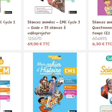
C Cycle 2
Séances animées - EMC Cycle 3
Séances ani
- Guide + 33 séances à
Questionner
vidéoprojeter
temps CE2
125670
604895
69,00 € TTC
6,30 € TT