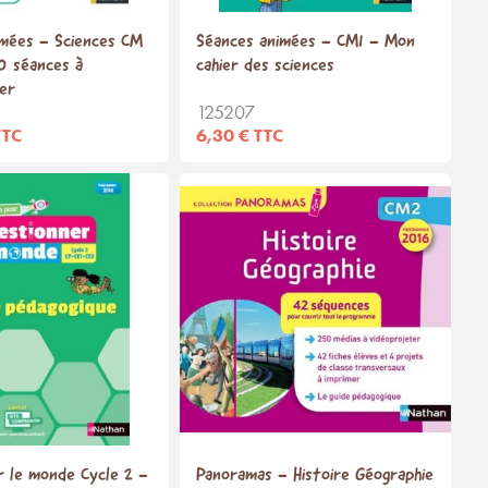
imées - Sciences CM
Séances animées - CM1 - Mon
0 séances à
cahier des sciences
er
125207
TTC
6,30 € TTC
 le monde Cycle 2 -
Panoramas - Histoire Géographie