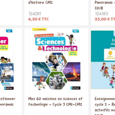
d'histoire CM2
Panoramas -
2018
124281
124183
6,30 € TTC
35,00 € T
estionner
Mes 60 missions en sciences et
Enseignemen
anoramas
technologie - Cycle 3 CM1-CM2
cycle 2 - R
activités n