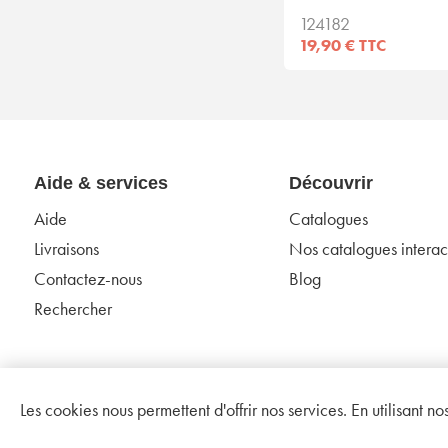
124182
19,90 € TTC
Aide & services
Découvrir
Aide
Catalogues
Livraisons
Nos catalogues interact
Contactez-nous
Blog
Rechercher
Les cookies nous permettent d'offrir nos services. En utilisant n
Copyright © 2026 Bricolux. Tous droits réservés.
Mentions légales
C