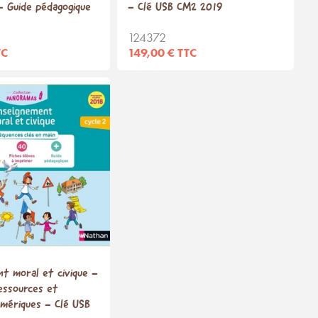
 Guide pédagogique
- Clé USB CM2 2019
124372
TC
149,00 € TTC
t moral et civique -
essources et
umériques - Clé USB