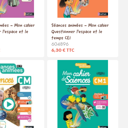
mées - Mon cahier
Séances animées - Mon cahier
 l'espace et le
Questionner l'espace et le
temps CE1
604896
C
6,30 € TTC