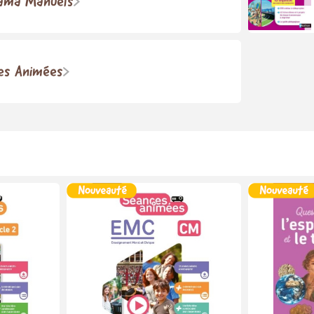
ama Manuels
es Animées