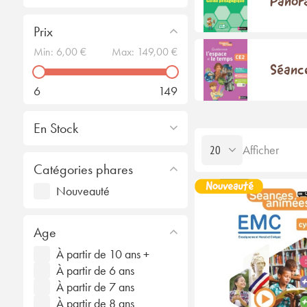
Panor
Prix
Min:
6,00 €
Max:
149,00 €
Séanc
6
149
En Stock
Afficher
Catégories phares
Nouveauté
Age
À partir de 10 ans +
À partir de 6 ans
À partir de 7 ans
À partir de 8 ans