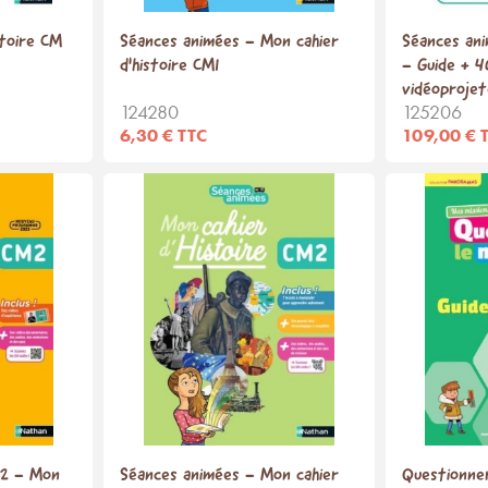
toire CM
Séances animées - Mon cahier
Séances an
d'histoire CM1
- Guide + 4
vidéoprojet
124280
125206
6,30 € TTC
109,00 € 
M2 - Mon
Séances animées - Mon cahier
Questionner