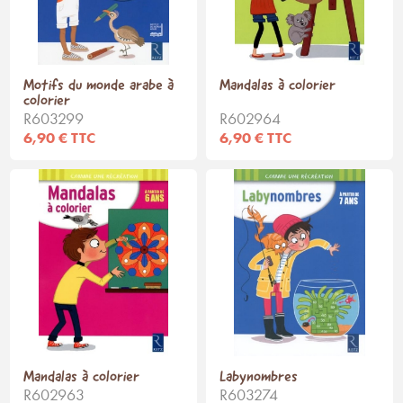
Motifs du monde arabe à
Mandalas à colorier
colorier
R603299
R602964
6,90 € TTC
6,90 € TTC
Mandalas à colorier
Labynombres
R602963
R603274