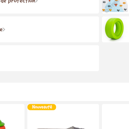
 de protection
e