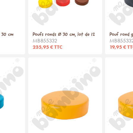
Ø 30 cm
Poufs ronds Ø 30 cm, lot de 12
Pouf rond g
MB855332
MB855332
235,95 € TTC
19,95 € T