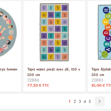
orps humain
Tapis mains pieds avec dé, 100 x
Tapis Alpha
200 cm
200 cm
22886
22883
77,50 € TTC
81,00 € TT
1
2
3
4
5