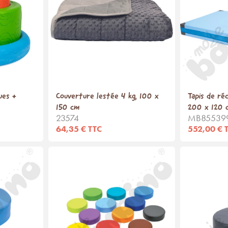
ues +
Couverture lestée 4 kg, 100 x
Tapis de ré
150 cm
200 x 120 
23574
MB85539
64,35 € TTC
552,00 € 