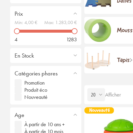
Dalles
Prix
Min:
4,00 €
Max:
1.283,00 €
Mouss
4
1283
En Stock
Tapis
Catégories phares
Promotion
Produit éco
Afficher
Nouveauté
Age
À partir de 10 ans +
À partir de 10 mois