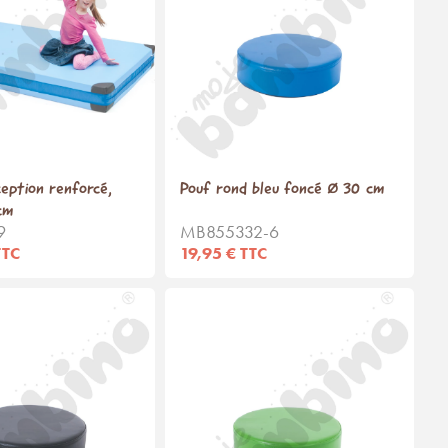
ception renforcé,
Pouf rond bleu foncé Ø 30 cm
cm
9
MB855332-6
TTC
19,95 € TTC