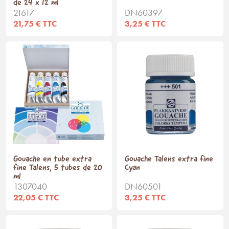
de 24 x 12 ml
21617
DN60397
21,75 € TTC
3,25 € TTC
Gouache en tube extra
Gouache Talens extra fine
fine Talens, 5 tubes de 20
Cyan
ml
1307040
DN60501
22,05 € TTC
3,25 € TTC