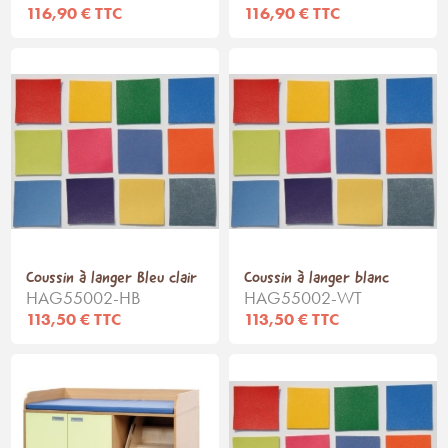
116,90 € TTC
116,90 € TTC
Coussin à langer Bleu clair
Coussin à langer blanc
HAG55002-HB
HAG55002-WT
113,50 € TTC
113,50 € TTC