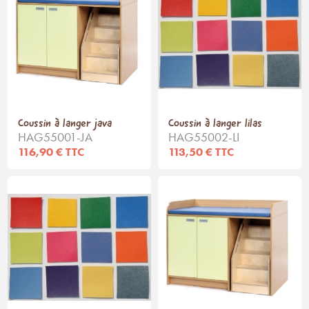
Coussin à langer java
Coussin à langer lilas
HAG55001-JA
HAG55002-LI
116,90 € TTC
113,50 € TTC