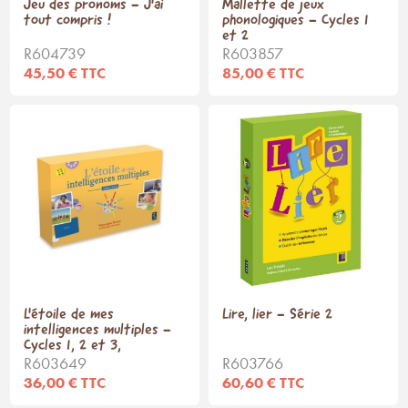
Jeu des pronoms - J'ai
Mallette de jeux
tout compris !
phonologiques - Cycles 1
et 2
R604739
R603857
45,50 € TTC
85,00 € TTC
L'étoile de mes
Lire, lier - Série 2
intelligences multiples -
Cycles 1, 2 et 3,
R603649
R603766
36,00 € TTC
60,60 € TTC