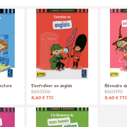
ecture
S'entraîner en anglais
Résoudre de
R603306
R603190
8,60 € TTC
8,60 € TT