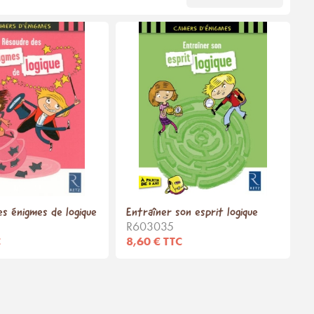
s énigmes de logique
Entraîner son esprit logique
R603035
C
8,60 € TTC