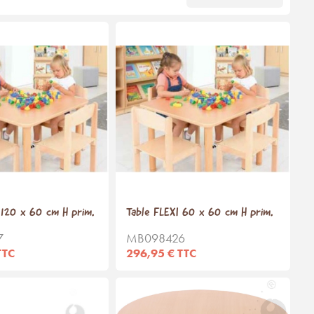
 120 x 60 cm H prim.
Table FLEXI 60 x 60 cm H prim.
7
MB098426
TTC
296,95 € TTC