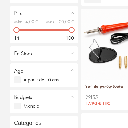
Prix
Min:
14,00 €
Max:
100,00 €
14
100
En Stock
Age
À partir de 10 ans +
Set de pyrogravure
Budgets
22155
17,90 € TTC
Manolo
Catégories