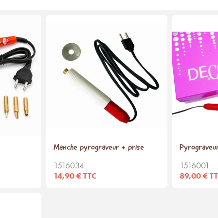
Manche pyrograveur + prise
Pyrograveur
1516034
1516001
14,90 € TTC
89,00 € T