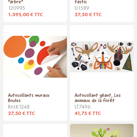
"arbre"
tastic
120995
LI1589
1.395,00 € TTC
27,50 € TTC
Autocollants muraux
Autocollant géant, Les
Boules
animaux de la forêt
RMK1248
LT7496
27,50 € TTC
41,75 € TTC