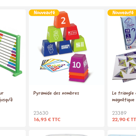
ur
Pyramide des nombres
Le triangle
usqu'à
magnétique 
23630
23389
16,95 € TTC
22,90 € T