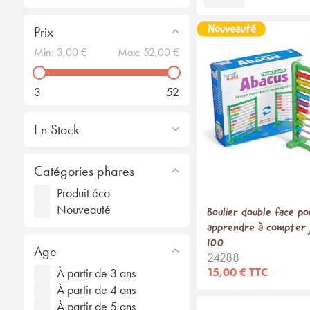
Prix
Min:
3,00 €
Max:
52,00 €
3
52
En Stock
Catégories phares
Produit éco
Nouveauté
Boulier double face po
apprendre à compter j
100
Age
24288
15,00 € TTC
À partir de 3 ans
À partir de 4 ans
À partir de 5 ans