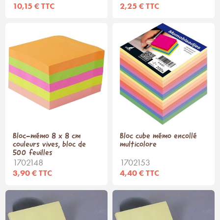
10,15 € TTC
2,25 € TTC
Bloc-mémo 8 x 8 cm
Bloc cube mémo encollé
couleurs vives, bloc de
multicolore
500 feuilles
1702148
1702153
3,90 € TTC
4,40 € TTC