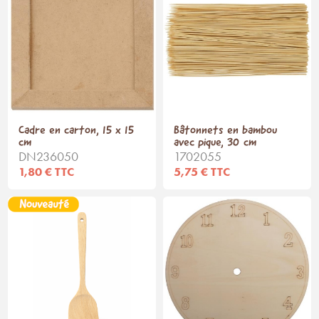
Cadre en carton, 15 x 15
Bâtonnets en bambou
cm
avec pique, 30 cm
DN236050
1702055
1,80 € TTC
5,75 € TTC