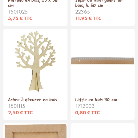
Plateau en bois, 23 x 38
Sapin de Noël géant en
cm
bois, h. 50 cm
1501025
22365
5,75 € TTC
11,95 € TTC
Arbre à décorer en bois
Latte en bois 30 cm
1501115
1712003
2,50 € TTC
0,80 € TTC