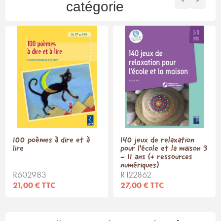
catégorie
100 poèmes à dire et à
140 jeux de relaxation
lire
pour l'école et la maison 3
- 11 ans (+ ressources
numériques)
R602983
R122862
21,00 € TTC
27,00 € TTC